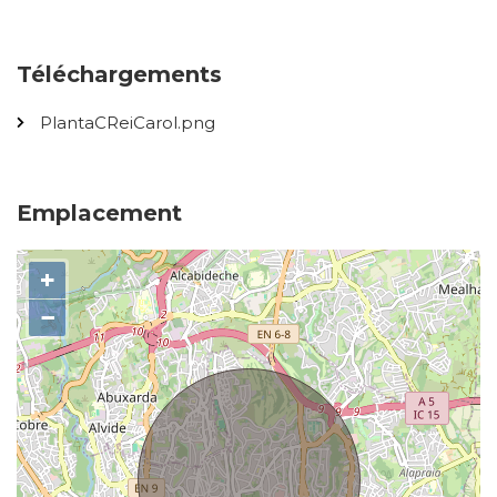
Téléchargements
PlantaCReiCarol.png
Emplacement
+
−