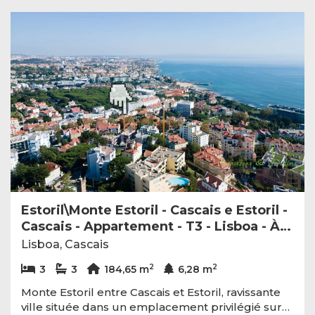
Estoril\Monte Estoril - Cascais e Estoril -
Cascais - Appartement - T3 - Lisboa - À
vendre - AA214
Lisboa, Cascais
2
2
3
3
184,65 m
6,28 m
Monte Estoril entre Cascais et Estoril, ravissante
ville située dans un emplacement privilégié sur