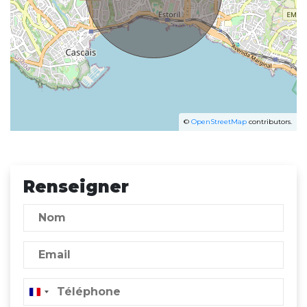
©
OpenStreetMap
contributors.
Renseigner
France