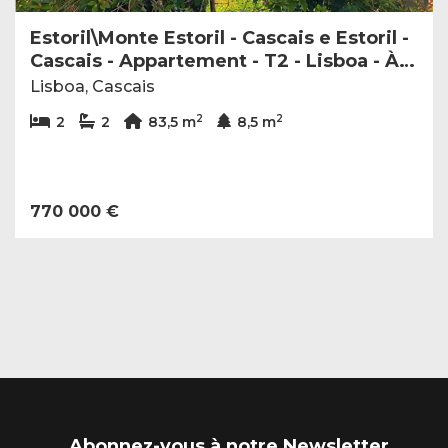
Estoril\Monte Estoril - Cascais e Estoril -
Cascais - Appartement - T2 - Lisboa - À
vendre - AA216
Lisboa, Cascais
2
2
2
2
83,5 m
8,5 m
770 000 €
Abonnez-vous à notre Newsletter