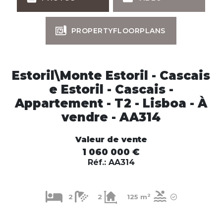
PROPERTYFLOORPLANS
Estoril\Monte Estoril - Cascais
e Estoril - Cascais -
Appartement - T2 - Lisboa - À
vendre - AA314
Valeur de vente
1 060 000 €
Réf.: AA314
2
2
2
125 m